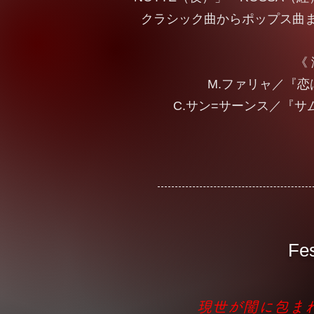
クラシック曲からポップス曲
《
M.ファリャ／『恋
C.サン=サーンス／『サ
Fe
現世が闇に包ま