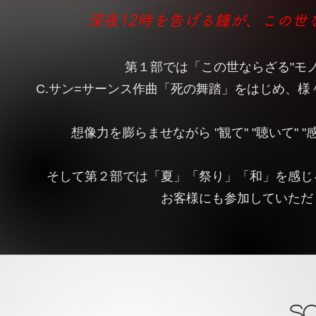
深夜12時を告げる鐘が、この世
第１部では「この世ならざる"モ
C.サン=サーンス作曲「死の舞踏」をはじめ、
想像力を膨らませながら "観て" "聴いて"
そして第２部では「夏」「祭り」「和」を感じ
お客様にも参加していただ
s