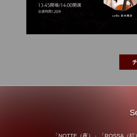
S
「NOTTE（夜）」「ROSSA（