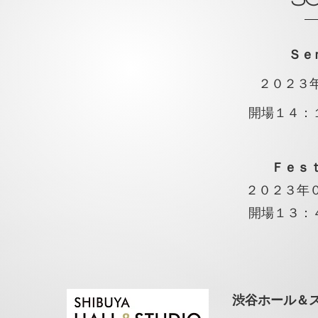
Ｓｅ
２０２３
開場１４：
Ｆｅｓ
２０２３年
開場１３：
渋谷ホール＆ス